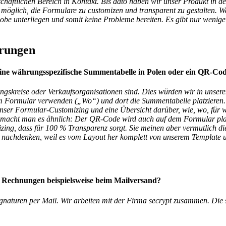
aftlichen Bereich in Kontakt. Bis dato haben wir unser Produkt in de
 möglich, die Formulare zu customizen und transparent zu gestalten. Wa
obe unterliegen und somit keine Probleme bereiten. Es gibt nur wenig
erungen
 eine währungsspezifische Summentabelle in Polen oder ein QR-Co
ngskreise oder Verkaufsorganisationen sind. Dies würden wir in unse
m Formular verwenden („Wo“) und dort die Summentabelle platzieren
ser Formular-Customizing und eine Übersicht darüber, wie, wo, für
macht man es ähnlich: Der QR-Code wird auch auf dem Formular plat
izing, dass für 100 % Transparenz sorgt. Sie meinen aber vermutlich 
r nachdenken, weil es vom Layout her komplett von unserem Template
on Rechnungen beispielsweise beim Mailversand?
gnaturen per Mail. Wir arbeiten mit der Firma secrypt zusammen. Die s