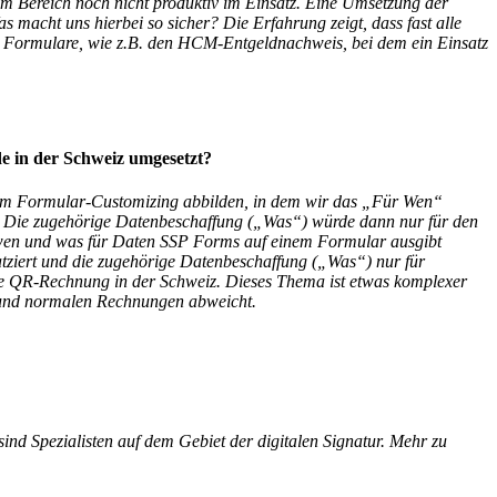
m Bereich noch nicht produktiv im Einsatz. Eine Umsetzung der
s macht uns hierbei so sicher? Die Erfahrung zeigt, dass fast alle
e Formulare, wie z.B. den HCM-Entgeldnachweis, bei dem ein Einsatz
de in der Schweiz umgesetzt?
rem Formular-Customizing abbilden, in dem wir das „Für Wen“
. Die zugehörige Datenbeschaffung („Was“) würde dann nur für den
 wen und was für Daten SSP Forms auf einem Formular ausgibt
ziert und die zugehörige Datenbeschaffung („Was“) nur für
die QR-Rechnung in der Schweiz. Dieses Thema ist etwas komplexer
 und normalen Rechnungen abweicht.
ind Spezialisten auf dem Gebiet der digitalen Signatur. Mehr zu