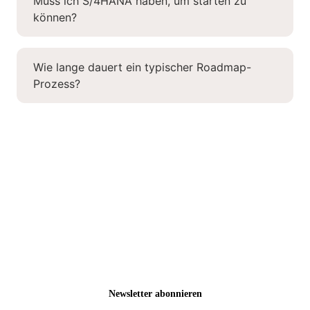
Muss ich S/4HANA haben, um starten zu
können?
Wie lange dauert ein typischer Roadmap-
Prozess?
Mehr Wissen.
Mehr SAP Power.
Jetzt kostenlos anmelden und 1x monatlich smarte
Tipps rund um Output Management, SAP Formulare,
Customizing, Webinare & mehr erhalten!
Newsletter abonnieren