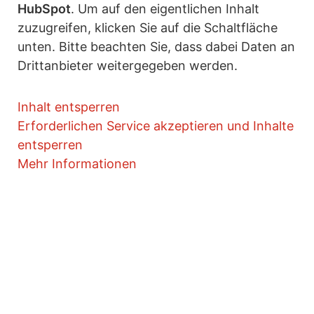
HubSpot
. Um auf den eigentlichen Inhalt
zuzugreifen, klicken Sie auf die Schaltfläche
unten. Bitte beachten Sie, dass dabei Daten an
Drittanbieter weitergegeben werden.
Inhalt entsperren
Erforderlichen Service akzeptieren und Inhalte
entsperren
Mehr Informationen
Mehr Wissen.
Mehr SAP Power.
Jetzt kostenlos anmelden und 1x monatlich smarte
Tipps rund um Output Management, SAP Formulare,
Customizing, Webinare & mehr erhalten!